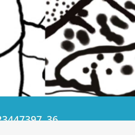
23447397_36
23167728_
_n