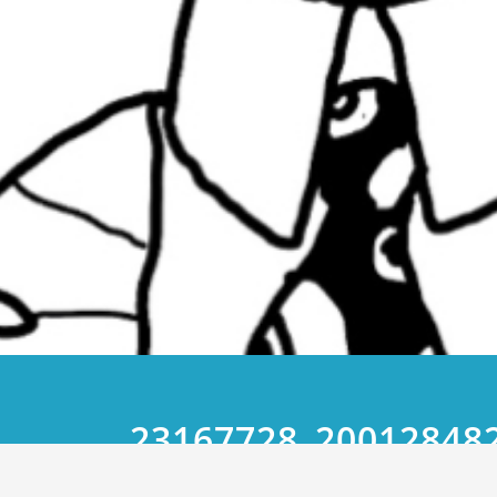
23167728_20012848
45666737787045977