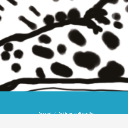
Accueil
Actions culturelles
2001284823447397_3645666737787045977_n